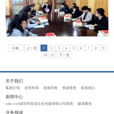
1
63条
上一页
2
3
4
5
6
7
8
9
10
11
下一页
关于我们
集团介绍
全球布局
发展历程
资源资质
联系我们
新闻中心
yabo.com深圳市音动文化传媒有限公司新闻
媒体聚焦
业务领域