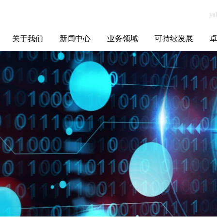
关于我们
新闻中心
业务领域
可持续发展
集团介绍
全球布局
发展历程
资源资质
联系我们
yabo.com深圳市
媒体聚焦
智能电网
智慧能源
智慧城市
招标信息
ESG报告
博
音动文化传媒有
限公司新闻