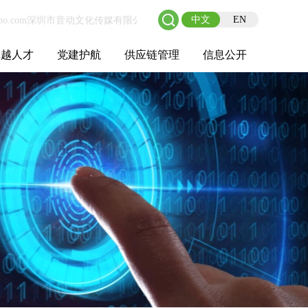
中文
EN
卓越人才
党建护航
供应链管理
信息公开
士后工作站
人才理念
职业成长
校园招聘
社会招聘
招聘动态
党建在线
教育实践
供应链介绍
供应链合作
基本信息
管理架构
人事薪酬
经营成果
重大事项