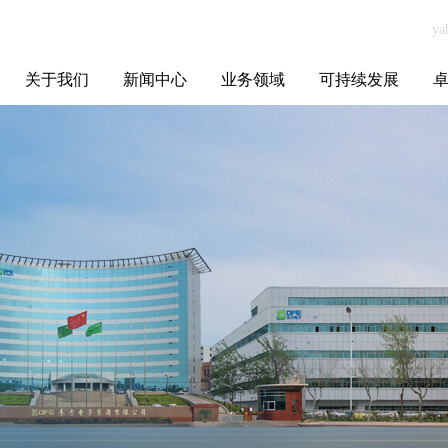
关于我们
新闻中心
业务领域
可持续发展
集团介绍
全球布局
发展历程
资源资质
联系我们
yabo.com深圳市
媒体聚焦
智能电网
智慧能源
智慧城市
招标信息
ESG报告
博
音动文化传媒有
限公司新闻