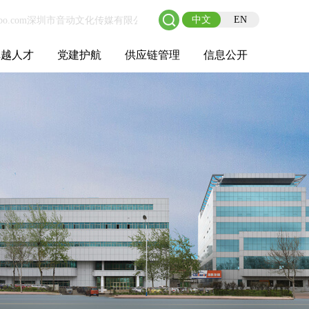
中文
EN
卓越人才
党建护航
供应链管理
信息公开
士后工作站
人才理念
职业成长
校园招聘
社会招聘
招聘动态
党建在线
教育实践
供应链介绍
供应链合作
基本信息
管理架构
人事薪酬
经营成果
重大事项