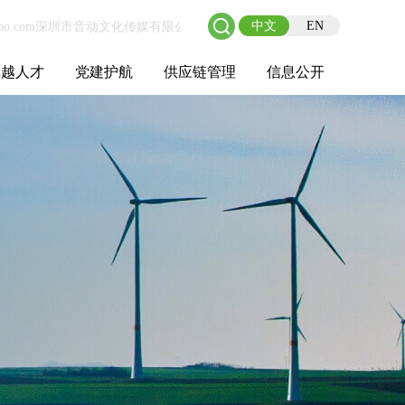
中文
EN
卓越人才
党建护航
供应链管理
信息公开
士后工作站
人才理念
职业成长
校园招聘
社会招聘
招聘动态
党建在线
教育实践
供应链介绍
供应链合作
基本信息
管理架构
人事薪酬
经营成果
重大事项