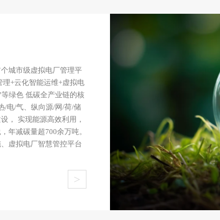
首个城市级虚拟电厂管理平
管理+云化智能运维+虚拟电
”等绿色 低碳全产业链的核
电/气、纵向源/网/荷/储
设， 实现能源高效利用，
，年减碳量超700余万吨。
施、虚拟电厂智慧管控平台
>