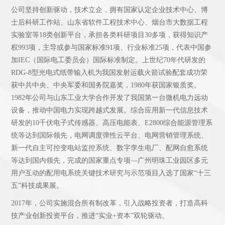
公司坚持创新驱动，技术立企，拥有国家认定企业技术中心、博
士后科研工作站、山东省软件工程技术中心、烟台市大数据工程
实验室等18类创新平台，承担各类科研项目30多项，获得知识产
权993项，主导或参与国家标准91项、行业标准25项，代表中国参
加IEC（国际电工委员会）国际标准制定。上世纪70年代研发的
RDG-8型光电式纸带输入机为我国发射运载火箭试验配套成功荣
获中共中央、中央军委和国务院嘉奖，1980年获国家银质奖。
1982年公司与山东工业大学合作开发了我国第一台微机电力远动
设备，推动中国电力实现跨越式发展。综合应用新一代信息技术
研发的10千伏电子式传感器、高压电能表、E2800综合能源管理系
统等达到国际领先，电网调度弹性云平台、电网营销管理系统、
新一代自主可控变电站监控系统、数字孪生电厂、配网自愈系统
等达到国内领先，完成的国家重点专项—广州明珠工业园区多元
用户互动的配用电系统关键技术研究与示范项目入选了国家“十三
五”科技成果展。
2017年，公司实施混合所有制改革，引入战略投资者，打造高科
技产业创新投资平台，推进“实业+资本”双轮驱动。