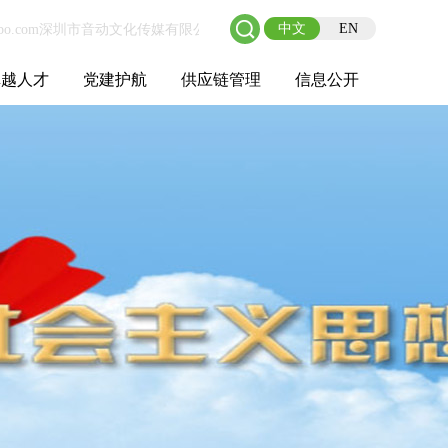
中文
EN
卓越人才
党建护航
供应链管理
信息公开
士后工作站
人才理念
职业成长
校园招聘
社会招聘
招聘动态
党建在线
教育实践
供应链介绍
供应链合作
基本信息
管理架构
人事薪酬
经营成果
重大事项